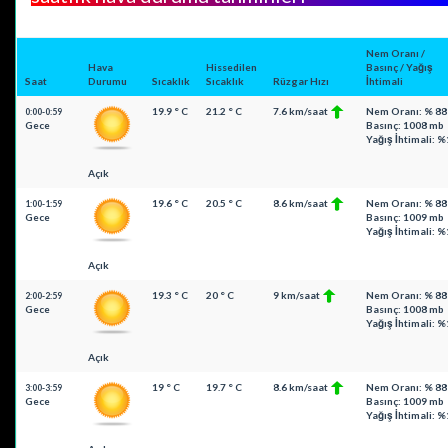
Nem Oranı /
Hava
Hissedilen
Basınç / Yağış
Saat
Durumu
Sıcaklık
Sıcaklık
Rüzgar Hızı
İhtimali
19.9 ° C
21.2 ° C
7.6 km/saat
Nem Oranı: % 88
0:00-0:59
Gece
Basınç: 1008 mb
Yağış İhtimali: 
Açık
19.6 ° C
20.5 ° C
8.6 km/saat
Nem Oranı: % 88
1:00-1:59
Gece
Basınç: 1009 mb
Yağış İhtimali: 
Açık
19.3 ° C
20 ° C
9 km/saat
Nem Oranı: % 88
2:00-2:59
Gece
Basınç: 1008 mb
Yağış İhtimali: 
Açık
19 ° C
19.7 ° C
8.6 km/saat
Nem Oranı: % 88
3:00-3:59
Gece
Basınç: 1009 mb
Yağış İhtimali: 