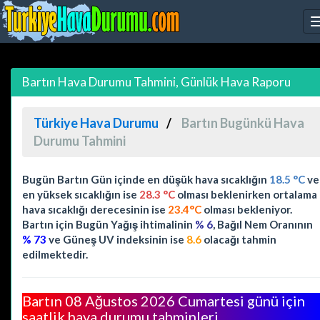
Bartın Hava Durumu Tahmini, Günlük Hava Raporu
Türkiye Hava Durumu
Bartın Bugünkü Hava
Durumu Tahmini
Bugün Bartın Gün içinde en düşük hava sıcaklığın
18.5 °C
ve
en yüksek sıcaklığın ise
28.3 °C
olması beklenirken ortalama
hava sıcaklığı derecesinin ise
23.4°C
olması bekleniyor.
Bartın için Bugün Yağış ihtimalinin
% 6
, Bağıl Nem Oranının
% 73
ve Güneş UV indeksinin ise
8.6
olacağı tahmin
edilmektedir.
Bartın 08 Ağustos 2026 Cumartesi günü için
saatlik hava durumu tahminleri