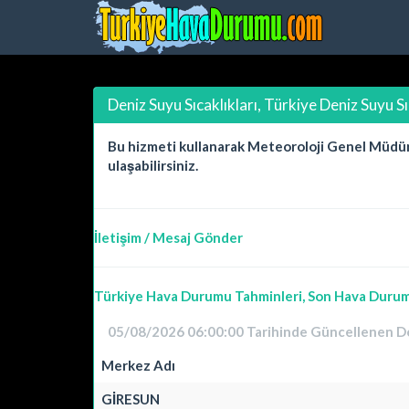
Deniz Suyu Sıcaklıkları, Türkiye Deniz Suyu S
Bu hizmeti kullanarak Meteoroloji Genel Müdürlü
ulaşabilirsiniz.
İletişim / Mesaj Gönder
Türkiye Hava Durumu Tahminleri, Son Hava Durumu
05/08/2026 06:00:00 Tarihinde Güncellenen Den
Merkez Adı
GİRESUN