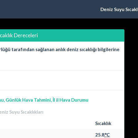
Deniz Suyu Sıcaklı
ıcaklık Dereceleri
ğü tarafından sağlanan anlık deniz sıcaklığı bilgilerine
, Günlük Hava Tahmini, İl il Hava Durumu
iz Suyu Sıcaklıkları
Sıcaklık
25.8
°C