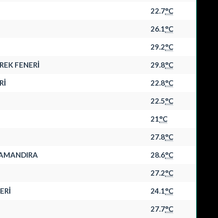
22.7
°C
26.1
°C
29.2
°C
REK FENERİ
29.8
°C
Rİ
22.8
°C
22.5
°C
21
°C
27.8
°C
 ŞAMANDIRA
28.6
°C
27.2
°C
ERİ
24.1
°C
27.7
°C