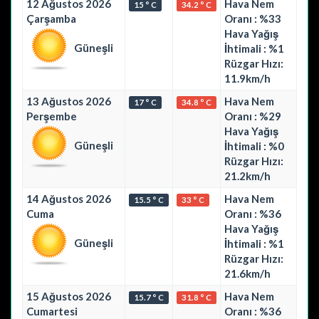
12 Ağustos 2026
Hava Nem
15 ° C
34.2 ° C
Çarşamba
Oranı : %33
Hava Yağış
Güneşli
İhtimali : %1
Rüzgar Hızı:
11.9km/h
13 Ağustos 2026
Hava Nem
17 ° C
34.8 ° C
Perşembe
Oranı : %29
Hava Yağış
Güneşli
İhtimali : %0
Rüzgar Hızı:
21.2km/h
14 Ağustos 2026
Hava Nem
15.5 ° C
33 ° C
Cuma
Oranı : %36
Hava Yağış
Güneşli
İhtimali : %1
Rüzgar Hızı:
21.6km/h
15 Ağustos 2026
Hava Nem
15.7 ° C
31.8 ° C
Cumartesi
Oranı : %36