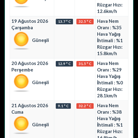
Rüzgar Hızı:
12.6km/h
19 Ağustos 2026
Hava Nem
13.7 ° C
32.5 ° C
Çarşamba
Oranı : %35
Hava Yağış
Güneşli
İhtimali : %1
Rüzgar Hızı:
15.8km/h
20 Ağustos 2026
Hava Nem
12.9 ° C
31.5 ° C
Perşembe
Oranı : %29
Hava Yağış
Güneşli
İhtimali : %0
Rüzgar Hızı:
28.1km/h
21 Ağustos 2026
Hava Nem
9.1 ° C
32.2 ° C
Cuma
Oranı : %38
Hava Yağış
Güneşli
İhtimali : %1
Rüzgar Hızı:
16.9km/h