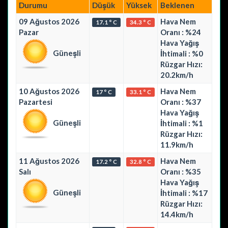
Durumu
Düşük
Yüksek
Beklenen
09 Ağustos 2026
Hava Nem
17.1 ° C
34.3 ° C
Pazar
Oranı : %24
Hava Yağış
Güneşli
İhtimali : %0
Rüzgar Hızı:
20.2km/h
10 Ağustos 2026
Hava Nem
17 ° C
33.1 ° C
Pazartesi
Oranı : %37
Hava Yağış
Güneşli
İhtimali : %1
Rüzgar Hızı:
11.9km/h
11 Ağustos 2026
Hava Nem
17.2 ° C
32.8 ° C
Salı
Oranı : %35
Hava Yağış
Güneşli
İhtimali : %17
Rüzgar Hızı:
14.4km/h