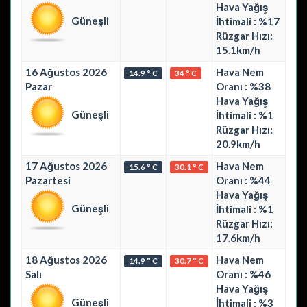
Hava Yağış
Güneşli
İhtimali : %17
Rüzgar Hızı:
15.1km/h
16 Ağustos 2026
Hava Nem
14.9 ° C
34 ° C
Pazar
Oranı : %38
Hava Yağış
Güneşli
İhtimali : %1
Rüzgar Hızı:
20.9km/h
17 Ağustos 2026
Hava Nem
15.6 ° C
30.1 ° C
Pazartesi
Oranı : %44
Hava Yağış
Güneşli
İhtimali : %1
Rüzgar Hızı:
17.6km/h
18 Ağustos 2026
Hava Nem
14.9 ° C
30.7 ° C
Salı
Oranı : %46
Hava Yağış
Güneşli
İhtimali : %3