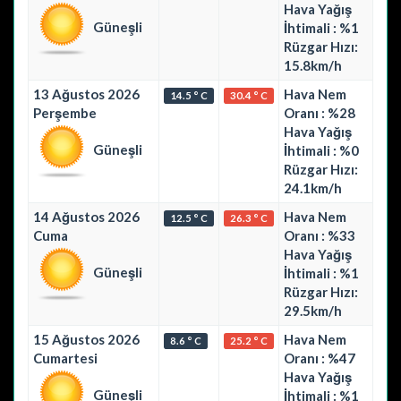
Hava Yağış
Güneşli
İhtimali : %1
Rüzgar Hızı:
15.8km/h
13 Ağustos 2026
Hava Nem
14.5 ° C
30.4 ° C
Perşembe
Oranı : %28
Hava Yağış
Güneşli
İhtimali : %0
Rüzgar Hızı:
24.1km/h
14 Ağustos 2026
Hava Nem
12.5 ° C
26.3 ° C
Cuma
Oranı : %33
Hava Yağış
Güneşli
İhtimali : %1
Rüzgar Hızı:
29.5km/h
15 Ağustos 2026
Hava Nem
8.6 ° C
25.2 ° C
Cumartesi
Oranı : %47
Hava Yağış
Güneşli
İhtimali : %1