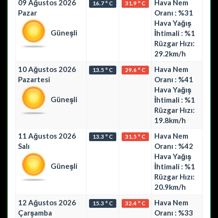
09 Ağustos 2026
Hava Nem
16.7 ° C
31.9 ° C
Pazar
Oranı : %31
Hava Yağış
Güneşli
İhtimali : %1
Rüzgar Hızı:
29.2km/h
10 Ağustos 2026
Hava Nem
13.5 ° C
29.6 ° C
Pazartesi
Oranı : %41
Hava Yağış
Güneşli
İhtimali : %1
Rüzgar Hızı:
19.8km/h
11 Ağustos 2026
Hava Nem
13.3 ° C
31.5 ° C
Salı
Oranı : %42
Hava Yağış
Güneşli
İhtimali : %1
Rüzgar Hızı:
20.9km/h
12 Ağustos 2026
Hava Nem
15.3 ° C
32.4 ° C
Çarşamba
Oranı : %33