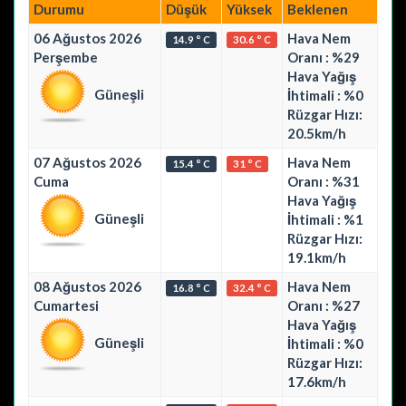
Durumu
Düşük
Yüksek
Beklenen
06 Ağustos 2026
Hava Nem
14.9 ° C
30.6 ° C
Perşembe
Oranı : %29
Hava Yağış
Güneşli
İhtimali : %0
Rüzgar Hızı:
20.5km/h
07 Ağustos 2026
Hava Nem
15.4 ° C
31 ° C
Cuma
Oranı : %31
Hava Yağış
Güneşli
İhtimali : %1
Rüzgar Hızı:
19.1km/h
08 Ağustos 2026
Hava Nem
16.8 ° C
32.4 ° C
Cumartesi
Oranı : %27
Hava Yağış
Güneşli
İhtimali : %0
Rüzgar Hızı:
17.6km/h