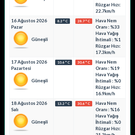
Rüzgar Hızı:
22.7km/h
16 Ağustos 2026
Hava Nem
8.2 ° C
28.7 ° C
Pazar
Oranı : %33
Hava Yağış
Güneşli
İhtimali : %1
Rüzgar Hızı:
17.3km/h
17 Ağustos 2026
Hava Nem
10.6 ° C
30.4 ° C
Pazartesi
Oranı : %19
Hava Yağış
Güneşli
İhtimali : %0
Rüzgar Hızı:
16.9km/h
18 Ağustos 2026
Hava Nem
13.2 ° C
30.6 ° C
Salı
Oranı : %16
Hava Yağış
Güneşli
İhtimali : %0
Rüzgar Hızı:
21.2km/h