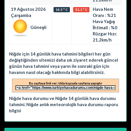
19 Ağustos 2026
Hava Nem
14.5 ° C
31.1 ° C
Çarşamba
Oranı : %21
Hava Yağış
Güneşli
İhtimali : %0
Rüzgar Hızı:
21.2km/h
Niğde için 14 günlük hava tahmini bilgileri her gün
değiştiğinden sitemizi daha sık ziyaret ederek güncel
günün hava tahmini veya yarın ile sonraki gün için
havanın nasıl olacağı hakkında bilgi alabilirsiniz.
Bu sayfaya link ver; tıkla kopyala sayfana yapıştır
Niğde hava durumu ve Niğde 14 günlük hava durumu
tahmini. Niğde anlık meteorolojik hava durumu raporu
bilgisi