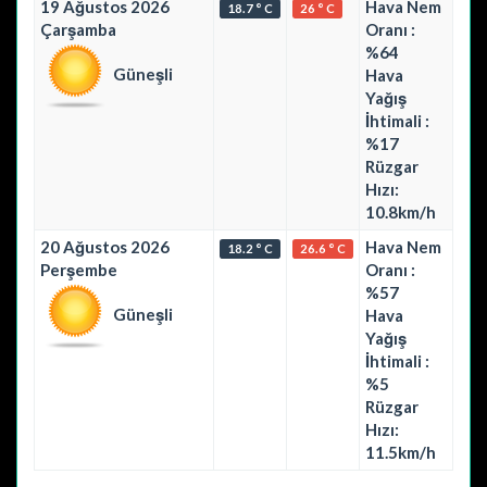
19 Ağustos 2026
Hava Nem
18.7 ° C
26 ° C
Çarşamba
Oranı :
%64
Güneşli
Hava
Yağış
İhtimali :
%17
Rüzgar
Hızı:
10.8km/h
20 Ağustos 2026
Hava Nem
18.2 ° C
26.6 ° C
Perşembe
Oranı :
%57
Güneşli
Hava
Yağış
İhtimali :
%5
Rüzgar
Hızı:
11.5km/h