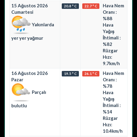
15 Ağustos 2026
Hava Nem
20.8 ° C
22.7 ° C
Cumartesi
Oranı :
%88
Yakınlarda
Hava
Yağış
İhtimali :
yer yer yağmur
%82
Rüzgar
Hızı:
9.7km/h
16 Ağustos 2026
Hava Nem
19.5 ° C
26.1 ° C
Pazar
Oranı :
%78
Parçalı
Hava
Yağış
İhtimali :
bulutlu
%14
Rüzgar
Hızı:
10.4km/h