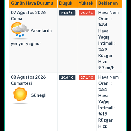
Günün Hava Durumu
Düşük
Yüksek
Beklenen
07 Ağustos 2026
Hava Nem
21.4 ° C
26.2 ° C
Cuma
Oranı :
%84
Yakınlarda
Hava
Yağış
İhtimali :
yer yer yağmur
%39
Rüzgar
Hızı:
9.7km/h
08 Ağustos 2026
Hava Nem
20.6 ° C
27.1 ° C
Cumartesi
Oranı :
%81
Güneşli
Hava
Yağış
İhtimali :
%19
Rüzgar
Hızı: