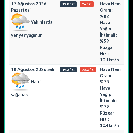
17 Ağustos 2026
Hava Nem
19.8 ° C
26 ° C
Pazartesi
Oranı :
%82
Yakınlarda
Hava
Yağış
İhtimali :
yer yer yağmur
%59
Rüzgar
Hızı:
10.1km/h
18 Ağustos 2026 Salı
Hava Nem
19.3 ° C
25.3 ° C
Oranı :
Hafif
%78
Hava
Yağış
sağanak
İhtimali :
%79
Rüzgar
Hızı:
10.4km/h