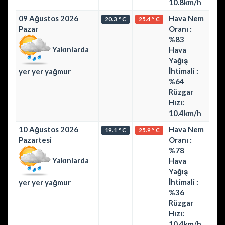
10.8km/h
09 Ağustos 2026
Hava Nem
20.3 ° C
25.4 ° C
Pazar
Oranı :
%83
Yakınlarda
Hava
Yağış
İhtimali :
yer yer yağmur
%64
Rüzgar
Hızı:
10.4km/h
10 Ağustos 2026
Hava Nem
19.1 ° C
25.9 ° C
Pazartesi
Oranı :
%78
Yakınlarda
Hava
Yağış
İhtimali :
yer yer yağmur
%36
Rüzgar
Hızı:
10.4km/h