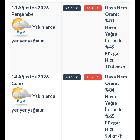
13 Ağustos 2026
Hava Nem
21.1 ° C
26.4 ° C
Perşembe
Oranı :
%81
Yakınlarda
Hava
Yağış
İhtimali :
yer yer yağmur
%49
Rüzgar
Hızı:
10.4km/h
14 Ağustos 2026
Hava Nem
20.5 ° C
25.2 ° C
Cuma
Oranı :
%84
Yakınlarda
Hava
Yağış
İhtimali :
yer yer yağmur
%65
Rüzgar
Hızı:
9.4km/h