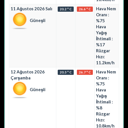
11 Ağustos 2026 Salı
Hava Nem
20.2 ° C
26.6 ° C
Oranı :
Güneşli
%75
Hava
Yağış
İhtimali :
%17
Rüzgar
Hızı:
11.2km/h
12 Ağustos 2026
Hava Nem
20.3 ° C
26.7 ° C
Çarşamba
Oranı :
%75
Güneşli
Hava
Yağış
İhtimali :
%8
Rüzgar
Hızı:
10.8km/h