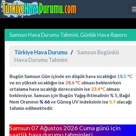
Samsun Hava Durumu Tahmini, Günlük Hava Raporu
Türkiye Hava Durumu
Samsun Bugünkü
Hava Durumu Tahmini
Bugün Samsun Gün içinde en düşük hava sıcaklığın
18.5 °C
ve en yüksek sıcaklığın ise
28.6 °C
olması beklenirken
ortalama hava sıcaklığı derecesinin ise
23.4°C
olması
bekleniyor. Samsun için Bugün Yağış ihtimalinin
% 5
, Bağıl
Nem Oranının
% 66
ve Güneş UV indeksinin ise
8.9
olacağı
tahmin edilmektedir.
Samsun 07 Ağustos 2026 Cuma günü için
saatlik hava durumu tahminleri