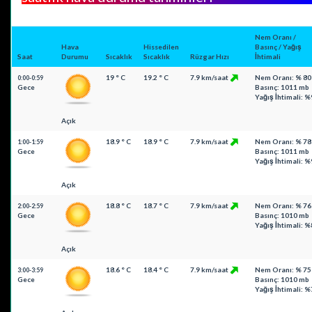
Nem Oranı /
Hava
Hissedilen
Basınç / Yağış
Saat
Durumu
Sıcaklık
Sıcaklık
Rüzgar Hızı
İhtimali
19 ° C
19.2 ° C
7.9 km/saat
Nem Oranı: % 80
0:00-0:59
Gece
Basınç: 1011 mb
Yağış İhtimali: %
Açık
18.9 ° C
18.9 ° C
7.9 km/saat
Nem Oranı: % 78
1:00-1:59
Gece
Basınç: 1011 mb
Yağış İhtimali: %
Açık
18.8 ° C
18.7 ° C
7.9 km/saat
Nem Oranı: % 76
2:00-2:59
Gece
Basınç: 1010 mb
Yağış İhtimali: %
Açık
18.6 ° C
18.4 ° C
7.9 km/saat
Nem Oranı: % 75
3:00-3:59
Gece
Basınç: 1010 mb
Yağış İhtimali: %