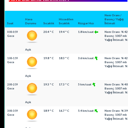
Nem Oranı /
Hava
Hissedilen
Basınç / Yağış
Saat
Durumu
Sıcaklık
Sıcaklık
Rüzgar Hızı
İhtimali
20.4 ° C
19.4 ° C
1.8 km/saat
Nem Oranı: % 42
0:00-0:59
Gece
Basınç: 1007 mb
Yağış İhtimali: %
Açık
19.8 ° C
18.3 ° C
3.6 km/saat
Nem Oranı: % 42
1:00-1:59
Gece
Basınç: 1007 mb
Yağış İhtimali: %
Açık
19.3 ° C
17.3 ° C
5 km/saat
Nem Oranı: % 40
2:00-2:59
Gece
Basınç: 1007 mb
Yağış İhtimali: %
Açık
18.9 ° C
16.7 ° C
5.4 km/saat
Nem Oranı: % 39
3:00-3:59
Gece
Basınç: 1007 mb
Yağış İhtimali: %