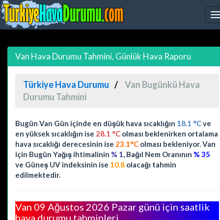
Van Hava Durumu Tahmini, Günlük Hava Raporu
Türkiye Hava Durumu
Van Bugünkü Hava
Durumu Tahmini
Bugün Van Gün içinde en düşük hava sıcaklığın
18.1 °C
ve
en yüksek sıcaklığın ise
28.1 °C
olması beklenirken ortalama
hava sıcaklığı derecesinin ise
23.1°C
olması bekleniyor. Van
için Bugün Yağış ihtimalinin
% 1
, Bağıl Nem Oranının
% 35
ve Güneş UV indeksinin ise
10.8
olacağı tahmin
edilmektedir.
Van 09 Ağustos 2026 Pazar günü için saatlik
hava durumu tahminleri