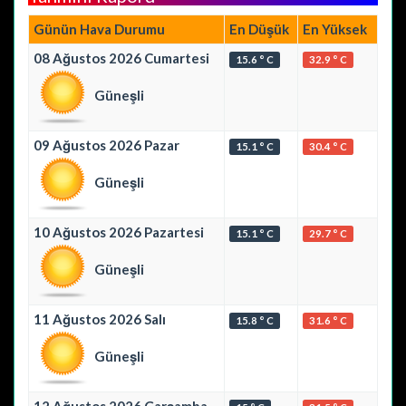
Günün Hava Durumu
En Düşük
En Yüksek
08 Ağustos 2026 Cumartesi
15.6 ° C
32.9 ° C
Güneşli
09 Ağustos 2026 Pazar
15.1 ° C
30.4 ° C
Güneşli
10 Ağustos 2026 Pazartesi
15.1 ° C
29.7 ° C
Güneşli
11 Ağustos 2026 Salı
15.8 ° C
31.6 ° C
Güneşli