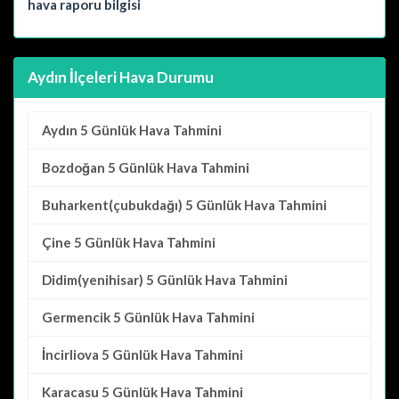
hava raporu bilgisi
Aydın İlçeleri Hava Durumu
Aydın
5 Günlük Hava Tahmini
Bozdoğan
5 Günlük Hava Tahmini
Buharkent(çubukdağı)
5 Günlük Hava Tahmini
Çine
5 Günlük Hava Tahmini
Didim(yenihisar)
5 Günlük Hava Tahmini
Germencik
5 Günlük Hava Tahmini
İncirliova
5 Günlük Hava Tahmini
Karacasu
5 Günlük Hava Tahmini