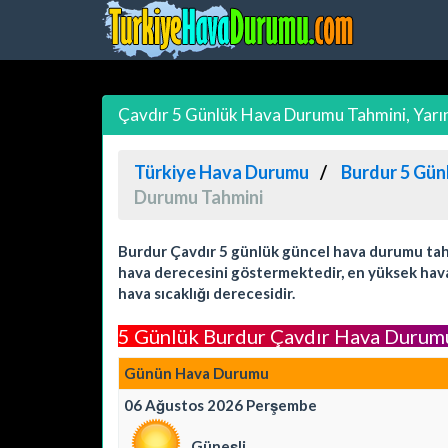
Çavdır 5 Günlük Hava Durumu Tahmini, Yarı
Türkiye Hava Durumu
Burdur 5 Gün
Durumu Tahmini
Burdur Çavdır 5 günlük güncel hava durumu tahmi
hava derecesini göstermektedir, en yüksek hava 
hava sıcaklığı derecesidir.
5 Günlük Burdur Çavdır Hava Durum
Günün Hava Durumu
06 Ağustos 2026 Perşembe
Güneşli