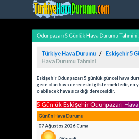
Odunpazarı 5 Günlük Hava Durumu Tahmini, 
Türkiye Hava Durumu
Eskişehir 5 
Hava Durumu Tahmini
Eskişehir Odunpazarı 5 günlük güncel hava durum
gece olan hava derecesini göstermektedir, en yü
olabilecek hava sıcaklığı derecesidir.
5 Günlük Eskişehir Odunpazarı Hav
Günün Hava Durumu
07 Ağustos 2026 Cuma
Güneşli