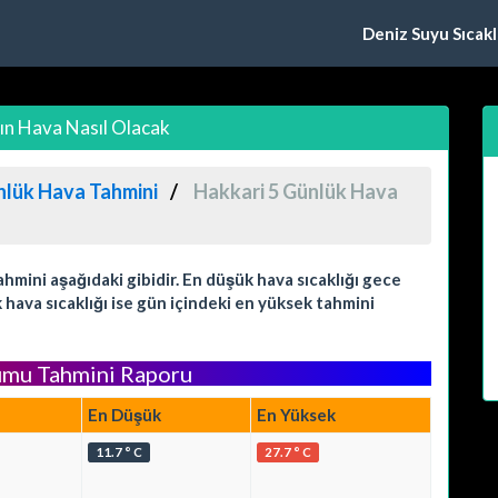
Deniz Suyu Sıcaklı
ın Hava Nasıl Olacak
nlük Hava Tahmini
Hakkari 5 Günlük Hava
mini aşağıdaki gibidir. En düşük hava sıcaklığı gece
hava sıcaklığı ise gün içindeki en yüksek tahmini
umu Tahmini Raporu
En Düşük
En Yüksek
11.7 ° C
27.7 ° C