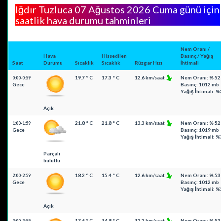
Iğdır Tuzluca 07 Ağustos 2026 Cuma günü için
saatlik hava durumu tahminleri
Nem Oranı /
Hava
Hissedilen
Basınç / Yağış
Saat
Durumu
Sıcaklık
Sıcaklık
Rüzgar Hızı
İhtimali
19.7 ° C
17.3 ° C
12.6 km/saat
Nem Oranı: % 52
0:00-0:59
Gece
Basınç: 1012 mb
Yağış İhtimali: %
Açık
21.8 ° C
21.8 ° C
13.3 km/saat
Nem Oranı: % 52
1:00-1:59
Gece
Basınç: 1019 mb
Yağış İhtimali: %
Parçalı
bulutlu
18.2 ° C
15.4 ° C
12.6 km/saat
Nem Oranı: % 53
2:00-2:59
Gece
Basınç: 1012 mb
Yağış İhtimali: %
Açık
17.6 ° C
14.8 ° C
12.2 km/saat
Nem Oranı: % 53