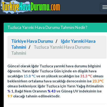
Tuzluca Yarınki Hava Durumu Tahmini Nedir?
Türkiye Hava Durumu
Iğdır Yarınki Hava
Tahmini
Tuzluca Yarınki Hava Durumu
Tahmini
Güncel olarak
Iğdır Tuzluca yarınki hava durumu
bilgisini
öğrenin. Yarın Iğdır Tuzluca Gün içinde en düşük hava
sıcaklığın
15.8 °C
ve en yüksek sıcaklığın ise
31.3 °C
olması
beklenirken ortalama hava sıcaklığı derecesinin ise
23.3°C
olması bekleniyor. Iğdır Tuzluca için Yarın Yağış ihtimalinin
% 1
, Bağıl Nem Oranının
% 43
ve Güneş UV indeksinin ise
9.9
olacağı tahmin edilmektedir.