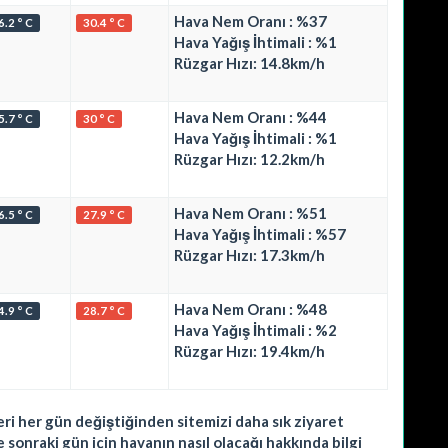
Hava Nem Oranı : %37
6.2 ° C
30.4 ° C
Hava Yağış İhtimali : %1
Rüzgar Hızı: 14.8km/h
Hava Nem Oranı : %44
5.7 ° C
30 ° C
Hava Yağış İhtimali : %1
Rüzgar Hızı: 12.2km/h
Hava Nem Oranı : %51
6.5 ° C
27.9 ° C
Hava Yağış İhtimali : %57
Rüzgar Hızı: 17.3km/h
Hava Nem Oranı : %48
4.9 ° C
28.7 ° C
Hava Yağış İhtimali : %2
Rüzgar Hızı: 19.4km/h
leri her gün değiştiğinden sitemizi daha sık ziyaret
sonraki gün için havanın nasıl olacağı hakkında bilgi