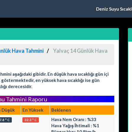
Deniz Suyu Sıcaklı
ünlük Hava Tahmini
Yalvaç 14 Günlük Hava
ini aşağıdaki gibidir. En düşük hava sıcaklığı gün içi
 göstermektedir, en yüksek hava sıcaklığı ise gün
lığı derecesidir.
mu Tahmini Raporu
n Düşük
En Yüksek
Beklenen
Hava Nem Oranı : %33
7.8 ° C
32.3 ° C
Hava Yağış İhtimali : %1
Rüzgar Hızı: 10.8km/h