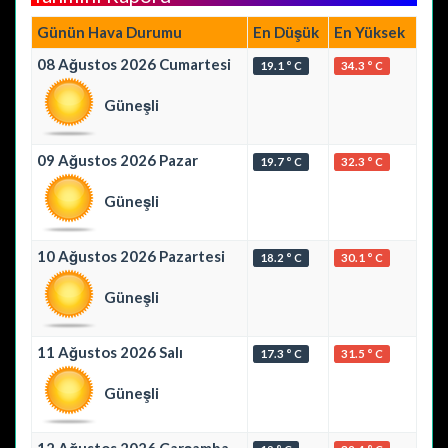
Günün Hava Durumu
En Düşük
En Yüksek
08 Ağustos 2026 Cumartesi
19.1 ° C
34.3 ° C
Güneşli
09 Ağustos 2026 Pazar
19.7 ° C
32.3 ° C
Güneşli
10 Ağustos 2026 Pazartesi
18.2 ° C
30.1 ° C
Güneşli
11 Ağustos 2026 Salı
17.3 ° C
31.5 ° C
Güneşli