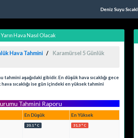
Deniz Suyu Sıcaklı
Yarın Hava Nasıl Olacak
nlük Hava Tahmini
Karamürsel 5 Günlük
tahmini aşağıdaki gibidir. En düşük hava sıcaklığı gece
hava sıcaklığı ise gün içindeki en yüksek tahmini
Durumu Tahmini Raporu
En Düşük
En Yüksek
20.1 ° C
31.3 ° C