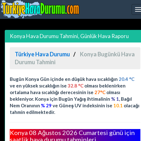
Konya Hava Durumu Tahmini, Günlük Hava Raporu
Türkiye Hava Durumu
Konya Bugünkü Hava
Durumu Tahmini
Bugün Konya Gün içinde en düşük hava sıcaklığın
20.4 °C
ve en yüksek sıcaklığın ise
32.8 °C
olması beklenirken
ortalama hava sıcaklığı derecesinin ise
27°C
olması
bekleniyor. Konya için Bugün Yağış ihtimalinin
% 1
, Bağıl
Nem Oranının
% 29
ve Güneş UV indeksinin ise
10.1
olacağı
tahmin edilmektedir.
Konya 08 Ağustos 2026 Cumartesi günü için
saatlik hava durumu tahminleri