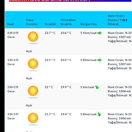
Nem Oranı /
Hava
Hissedilen
Basınç / Yağış
Saat
Durumu
Sıcaklık
Sıcaklık
Rüzgar Hızı
İhtimali
22.7 ° C
20.6 ° C
5.4 km/saat
Nem Oranı: % 32
0:00-0:59
Gece
Basınç: 1007 mb
Yağış İhtimali: %
Açık
22.5 ° C
20.3 ° C
5.8 km/saat
Nem Oranı: % 32
1:00-1:59
Gece
Basınç: 1007 mb
Yağış İhtimali: %
Açık
22 ° C
19.9 ° C
5 km/saat
Nem Oranı: % 33
2:00-2:59
Gece
Basınç: 1006 mb
Yağış İhtimali: %
Açık
21.7 ° C
19.4 ° C
5.8 km/saat
Nem Oranı: % 33
3:00-3:59
Gece
Basınç: 1006 mb
Yağış İhtimali: %