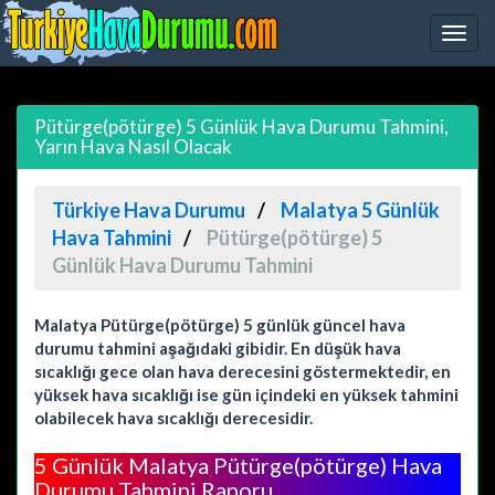
Pütürge(pötürge) 5 Günlük Hava Durumu Tahmini,
Yarın Hava Nasıl Olacak
Türkiye Hava Durumu
Malatya 5 Günlük
Hava Tahmini
Pütürge(pötürge) 5
Günlük Hava Durumu Tahmini
Malatya Pütürge(pötürge) 5 günlük güncel hava
durumu tahmini aşağıdaki gibidir. En düşük hava
sıcaklığı gece olan hava derecesini göstermektedir, en
yüksek hava sıcaklığı ise gün içindeki en yüksek tahmini
olabilecek hava sıcaklığı derecesidir.
5 Günlük Malatya Pütürge(pötürge) Hava
Durumu Tahmini Raporu