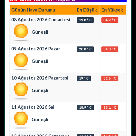
Günün Hava Durumu
En Düşük
En Yüksek
08 Ağustos 2026 Cumartesi
19.8 ° C
34.2 ° C
Güneşli
09 Ağustos 2026 Pazar
20.8 ° C
34.3 ° C
Güneşli
10 Ağustos 2026 Pazartesi
19 ° C
32.6 ° C
Güneşli
11 Ağustos 2026 Salı
18.9 ° C
33.1 ° C
Güneşli