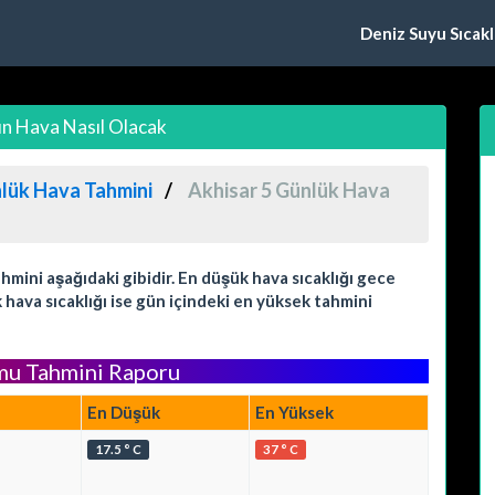
Deniz Suyu Sıcaklı
ın Hava Nasıl Olacak
lük Hava Tahmini
Akhisar 5 Günlük Hava
ini aşağıdaki gibidir. En düşük hava sıcaklığı gece
hava sıcaklığı ise gün içindeki en yüksek tahmini
mu Tahmini Raporu
En Düşük
En Yüksek
17.5 ° C
37 ° C