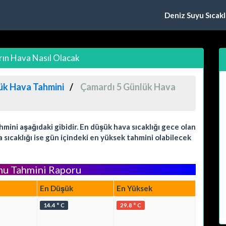
Deniz Suyu Sıcaklı
ın Hava Nasıl Olacak
ük Hava Tahmini
Çamardı 5 Günlük Hava
ini aşağıdaki gibidir. En düşük hava sıcaklığı gece olan
sıcaklığı ise gün içindeki en yüksek tahmini olabilecek
mu Tahmini Raporu
En Düşük
En Yüksek
14.4 ° C
29.8 ° C