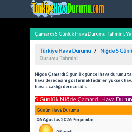
Çamardı 5 Günlük Hava Durumu Tahmini, Yar
Türkiye Hava Durumu
Niğde 5 Günl
Durumu Tahmini
Niğde Çamardı 5 günlük güncel hava durumu tahm
hava derecesini göstermektedir, en yüksek hava 
hava sıcaklığı derecesidir.
5 Günlük Niğde Çamardı Hava Duru
Günün Hava Durumu
06 Ağustos 2026 Perşembe
Güneşli