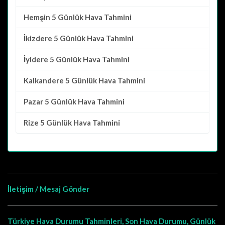
Hemşin
5 Günlük Hava Tahmini
İkizdere
5 Günlük Hava Tahmini
İyidere
5 Günlük Hava Tahmini
Kalkandere
5 Günlük Hava Tahmini
Pazar
5 Günlük Hava Tahmini
Rize
5 Günlük Hava Tahmini
İletişim / Mesaj Gönder
Türkiye Hava Durumu Tahminleri, Son Hava Durumu, Günlük