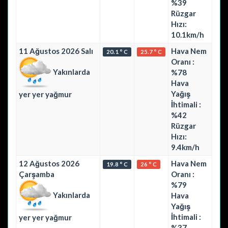
%39
Rüzgar
Hızı:
10.1km/h
11 Ağustos 2026 Salı
Hava Nem
20.1 ° C
25.7 ° C
Oranı :
Yakınlarda
%78
Hava
Yağış
yer yer yağmur
İhtimali :
%42
Rüzgar
Hızı:
9.4km/h
12 Ağustos 2026
Hava Nem
19.8 ° C
26 ° C
Çarşamba
Oranı :
%79
Yakınlarda
Hava
Yağış
İhtimali :
yer yer yağmur
%37