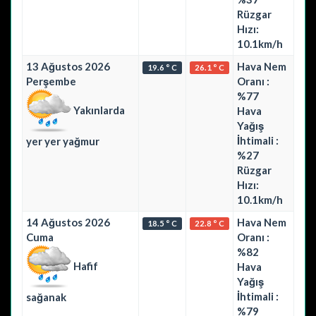
Rüzgar
Hızı:
10.1km/h
13 Ağustos 2026
Hava Nem
19.6 ° C
26.1 ° C
Perşembe
Oranı :
%77
Yakınlarda
Hava
Yağış
İhtimali :
yer yer yağmur
%27
Rüzgar
Hızı:
10.1km/h
14 Ağustos 2026
Hava Nem
18.5 ° C
22.8 ° C
Cuma
Oranı :
%82
Hafif
Hava
Yağış
İhtimali :
sağanak
%79