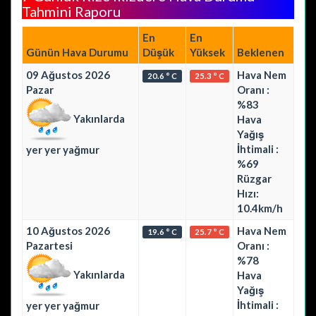
Tahmini Raporu
En
En
Günün Hava Durumu
Düşük
Yüksek
Beklenen
09 Ağustos 2026
Hava Nem
20.6 ° C
25.3 ° C
Pazar
Oranı :
%83
Yakınlarda
Hava
Yağış
İhtimali :
yer yer yağmur
%69
Rüzgar
Hızı:
10.4km/h
10 Ağustos 2026
Hava Nem
19.6 ° C
25.7 ° C
Pazartesi
Oranı :
%78
Yakınlarda
Hava
Yağış
İhtimali :
yer yer yağmur