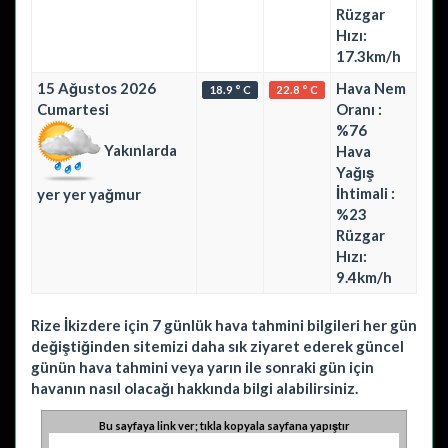
Rüzgar
Hızı:
17.3km/h
15 Ağustos 2026
Hava Nem
18.9 ° C
22.8 ° C
Cumartesi
Oranı :
%76
Yakınlarda
Hava
Yağış
İhtimali :
yer yer yağmur
%23
Rüzgar
Hızı:
9.4km/h
Rize İkizdere için 7 günlük hava tahmini bilgileri her gün
değiştiğinden sitemizi daha sık ziyaret ederek güncel
günün hava tahmini veya yarın ile sonraki gün için
havanın nasıl olacağı hakkında bilgi alabilirsiniz.
Bu sayfaya link ver; tıkla kopyala sayfana yapıştır