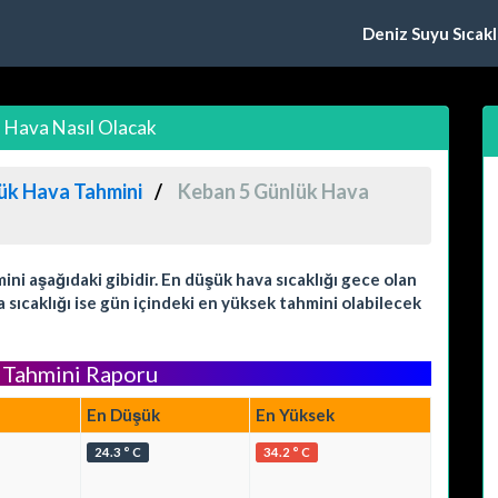
Deniz Suyu Sıcaklı
 Hava Nasıl Olacak
lük Hava Tahmini
Keban 5 Günlük Hava
i aşağıdaki gibidir. En düşük hava sıcaklığı gece olan
sıcaklığı ise gün içindeki en yüksek tahmini olabilecek
 Tahmini Raporu
En Düşük
En Yüksek
24.3 ° C
34.2 ° C