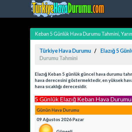
Keban 5 Günlük Hava Durumu Tahmini, Yarın
Türkiye Hava Durumu
Elazığ 5 Gün
Durumu Tahmini
Elazığ Keban 5 günlük güncel hava durumu tahmin
hava derecesini göstermektedir, en yüksek hava 
hava sıcaklığı derecesidir.
5 Günlük Elazığ Keban Hava Durumu
Günün Hava Durumu
09 Ağustos 2026 Pazar
Güneşli