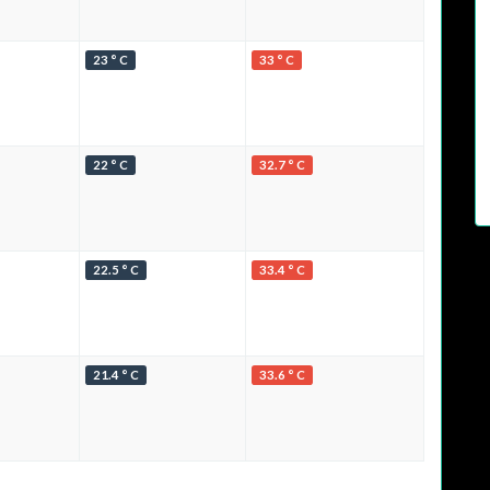
23 ° C
33 ° C
22 ° C
32.7 ° C
22.5 ° C
33.4 ° C
21.4 ° C
33.6 ° C