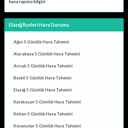
hava raporu bilgisi
Elazığ İlçeleri Hava Durumu
Ağın
5 Günlük Hava Tahmini
Alacakaya
5 Günlük Hava Tahmini
Arıcak
5 Günlük Hava Tahmini
Baskil
5 Günlük Hava Tahmini
Elazığ
5 Günlük Hava Tahmini
Karakoçan
5 Günlük Hava Tahmini
Keban
5 Günlük Hava Tahmini
Kovancılar
5 Günlük Hava Tahmini