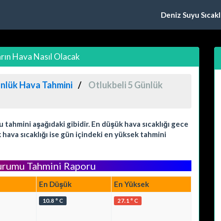
Deniz Suyu Sıcaklı
rın Hava Nasıl Olacak
ünlük Hava Tahmini
Otlukbeli 5 Günlük
tahmini aşağıdaki gibidir. En düşük hava sıcaklığı gece
hava sıcaklığı ise gün içindeki en yüksek tahmini
urumu Tahmini Raporu
En Düşük
En Yüksek
10.8 ° C
27.1 ° C