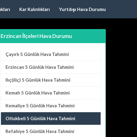
kları
Kar Kalınlıkları
Yurtdışı Hava Durumu
Erzincan İlçeleri Hava Durumu
Çayırlı
5 Günlük Hava Tahmini
Erzincan
5 Günlük Hava Tahmini
Ilıç(iliç)
5 Günlük Hava Tahmini
Kemah
5 Günlük Hava Tahmini
Kemaliye
5 Günlük Hava Tahmini
Otlukbeli 5 Günlük Hava Tahmini
Refahiye
5 Günlük Hava Tahmini