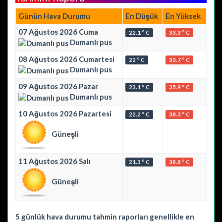
Günün Hava Durumu
En Düşük
En Yüksek
07 Ağustos 2026 Cuma
22.1 ° C
33.3 ° C
Dumanlı pus
08 Ağustos 2026 Cumartesi
22 ° C
33.7 ° C
Dumanlı pus
09 Ağustos 2026 Pazar
23.1 ° C
35.9 ° C
Dumanlı pus
10 Ağustos 2026 Pazartesi
22.2 ° C
38.3 ° C
Güneşli
11 Ağustos 2026 Salı
21.3 ° C
38.8 ° C
Güneşli
5 günlük hava durumu tahmin raporları genellikle en