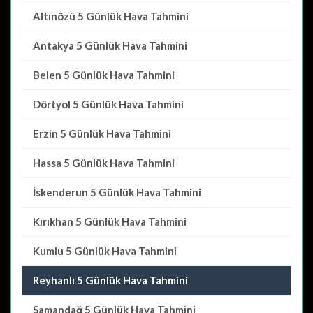
Altınözü
5 Günlük Hava Tahmini
Antakya
5 Günlük Hava Tahmini
Belen
5 Günlük Hava Tahmini
Dörtyol
5 Günlük Hava Tahmini
Erzin
5 Günlük Hava Tahmini
Hassa
5 Günlük Hava Tahmini
İskenderun
5 Günlük Hava Tahmini
Kırıkhan
5 Günlük Hava Tahmini
Kumlu
5 Günlük Hava Tahmini
Reyhanlı 5 Günlük Hava Tahmini
Samandağ
5 Günlük Hava Tahmini