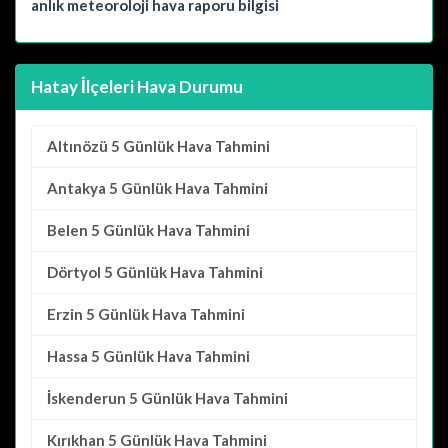
anlık meteoroloji hava raporu bilgisi
Hatay İlçeleri Hava Durumu
Altınözü
5 Günlük Hava Tahmini
Antakya
5 Günlük Hava Tahmini
Belen
5 Günlük Hava Tahmini
Dörtyol
5 Günlük Hava Tahmini
Erzin
5 Günlük Hava Tahmini
Hassa
5 Günlük Hava Tahmini
İskenderun
5 Günlük Hava Tahmini
Kırıkhan
5 Günlük Hava Tahmini