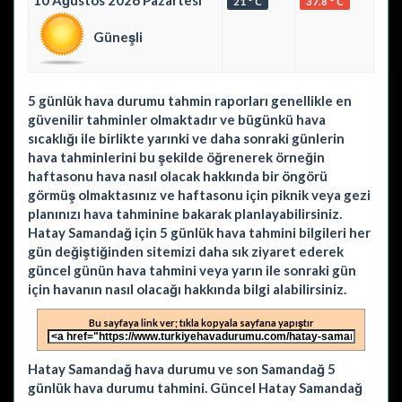
10 Ağustos 2026 Pazartesi
21 ° C
37.8 ° C
Güneşli
5 günlük hava durumu tahmin raporları genellikle en
güvenilir tahminler olmaktadır ve bügünkü hava
sıcaklığı ile birlikte yarınki ve daha sonraki günlerin
hava tahminlerini bu şekilde öğrenerek örneğin
haftasonu hava nasıl olacak hakkında bir öngörü
görmüş olmaktasınız ve haftasonu için piknik veya gezi
planınızı hava tahminine bakarak planlayabilirsiniz.
Hatay Samandağ için 5 günlük hava tahmini bilgileri her
gün değiştiğinden sitemizi daha sık ziyaret ederek
güncel günün hava tahmini veya yarın ile sonraki gün
için havanın nasıl olacağı hakkında bilgi alabilirsiniz.
Bu sayfaya link ver; tıkla kopyala sayfana yapıştır
Hatay Samandağ hava durumu ve son Samandağ 5
günlük hava durumu tahmini. Güncel Hatay Samandağ