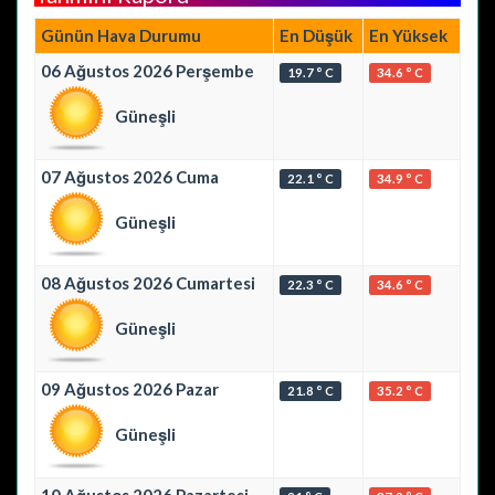
Günün Hava Durumu
En Düşük
En Yüksek
06 Ağustos 2026 Perşembe
19.7 ° C
34.6 ° C
Güneşli
07 Ağustos 2026 Cuma
22.1 ° C
34.9 ° C
Güneşli
08 Ağustos 2026 Cumartesi
22.3 ° C
34.6 ° C
Güneşli
09 Ağustos 2026 Pazar
21.8 ° C
35.2 ° C
Güneşli