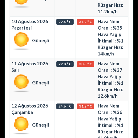
Rüzgar Hızı:
11.2km/h
10 Ağustos 2026
Hava Nem
22.4 ° C
31.2 ° C
Pazartesi
Oranı : %35
Hava Yağış
Güneşli
İhtimali : %1
Rüzgar Hızı:
14km/h
11 Ağustos 2026
Hava Nem
22.8 ° C
30.8 ° C
Salı
Oranı : %37
Hava Yağış
Güneşli
İhtimali : %1
Rüzgar Hızı:
12.6km/h
12 Ağustos 2026
Hava Nem
24.6 ° C
31.2 ° C
Çarşamba
Oranı : %36
Hava Yağış
Güneşli
İhtimali : %1
Rüzgar Hızı: