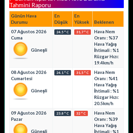
Tahmini Raporu
Günün Hava
En
En
Durumu
Düşük
Yüksek
Beklenen
07 Ağustos 2026
Hava Nem
24.5 ° C
31.7 ° C
Cuma
Oranı : %37
Hava Yağış
Güneşli
İhtimali : %1
Rüzgar Hızı:
19.4km/h
08 Ağustos 2026
Hava Nem
24.1 ° C
31.5 ° C
Cumartesi
Oranı : %41
Hava Yağış
Güneşli
İhtimali : %1
Rüzgar Hızı:
20.5km/h
09 Ağustos 2026
Hava Nem
23.8 ° C
32 ° C
Pazar
Oranı : %39
Hava Yağış
Güneşli
İhtimali : %1