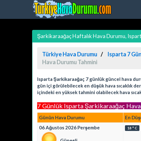
Şarkikaraağaç Haftalık Hava Durumu, Ispart
Türkiye Hava Durumu
Isparta 7 Gü
Hava Durumu Tahmini
Isparta Şarkikaraağaç 7 günlük güncel hava duru
gün içi görülebilecek en düşük hava sıcaklık de
içindeki en yüksek tahmini olabilecek hava sıcak
7 Günlük Isparta Şarkikaraağaç Hav
Günün Hava Durumu
En Düş
06 Ağustos 2026 Perşembe
18 ° C
Güneşli