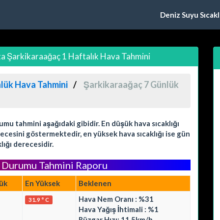
Deniz Suyu Sıcaklı
a Şarkikaraağaç 1 Haftalık Hava Tahmini
nlük Hava Tahmini
Şarkikaraağaç 7 Günlük
mu tahmini aşağıdaki gibidir. En düşük hava sıcaklığı
recesini göstermektedir, en yüksek hava sıcaklığı ise gün
lığı derecesidir.
a Durumu Tahmini Raporu
ük
En Yüksek
Beklenen
Hava Nem Oranı : %31
31.9 ° C
Hava Yağış İhtimali : %1
Rüzgar Hızı: 11.5km/h