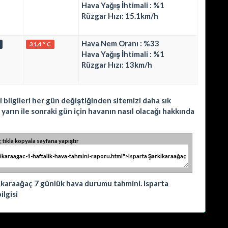
Hava Yağış İhtimali : %1
Rüzgar Hızı: 15.1km/h
Hava Nem Oranı : %33
31.4 ° C
Hava Yağış İhtimali : %1
Rüzgar Hızı: 13km/h
 bilgileri her gün değiştiğinden sitemizi daha sık
arın ile sonraki gün için havanın nasıl olacağı hakkında
; tıkla kopyala sayfana yapıştır
ikaraağaç 7 günlük hava durumu tahmini. Isparta
lgisi