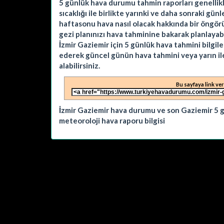
5 günlük hava durumu tahmin raporları genellik
sıcaklığı ile birlikte yarınki ve daha sonraki g
haftasonu hava nasıl olacak hakkında bir öngör
gezi planınızı hava tahminine bakarak planlayabil
İzmir Gaziemir için 5 günlük hava tahmini bilgil
ederek güncel günün hava tahmini veya yarın ile 
alabilirsiniz.
Bu sayfaya link ver
İzmir Gaziemir hava durumu ve son Gaziemir 5 g
meteoroloji hava raporu bilgisi