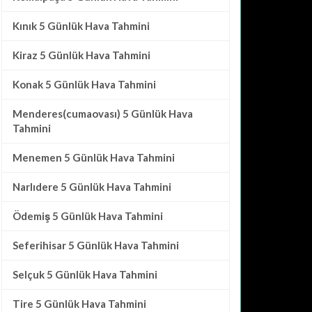
Kınık
5 Günlük Hava Tahmini
Kiraz
5 Günlük Hava Tahmini
Konak
5 Günlük Hava Tahmini
Menderes(cumaovası)
5 Günlük Hava
Tahmini
Menemen
5 Günlük Hava Tahmini
Narlıdere
5 Günlük Hava Tahmini
Ödemiş
5 Günlük Hava Tahmini
Seferihisar
5 Günlük Hava Tahmini
Selçuk
5 Günlük Hava Tahmini
Tire
5 Günlük Hava Tahmini