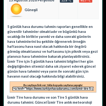
13 Ağustos 2026 Perşembe
22.8 ° C
40.7 ° C
Güneşli
5 günlük hava durumu tahmin raporları genellikle en
güvenilir tahminler olmaktadır ve bügünkü hava
sıcaklığı ile birlikte yarınki ve daha sonraki günlerin
hava tahminlerini bu şekilde öğrenerek örneğin
haftasonu hava nasıl olacak hakkında bir öngörü
görmüş olmaktasınız ve haftasonu için piknik veya gezi
planınızı hava tahminine bakarak planlayabilirsiniz.
İzmir Tire için 5 günlük hava tahmini bilgileri her gün
değiştiğinden sitemizi daha sık ziyaret ederek güncel
günün hava tahmini veya yarın ile sonraki gün için
havanın nasıl olacağı hakkında bilgi alabilirsiniz.
Bu sayfaya link ver; tıkla kopyala sayfana yapıştır
İzmir Tire hava durumu ve son Tire 5 günlük hava
durumu tahmini. Güncel İzmir Tire anlık meteoroloji